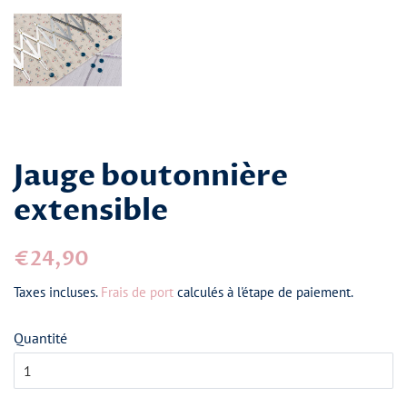
Jauge boutonnière
extensible
Prix
Prix
€24,90
régulier
réduit
Taxes incluses.
Frais de port
calculés à l'étape de paiement.
Quantité