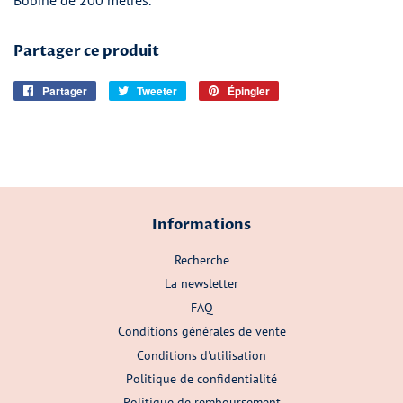
Bobine de 200 mètres.
Partager ce produit
Partager
Partager
Tweeter
Tweeter
Épingler
Épingler
sur
sur
sur
Facebook
Twitter
Pinterest
Informations
Recherche
La newsletter
FAQ
Conditions générales de vente
Conditions d'utilisation
Politique de confidentialité
Politique de remboursement