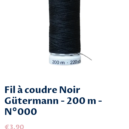
Fil à coudre Noir
Gütermann - 200 m -
N°000
Prix
Prix
€3,90