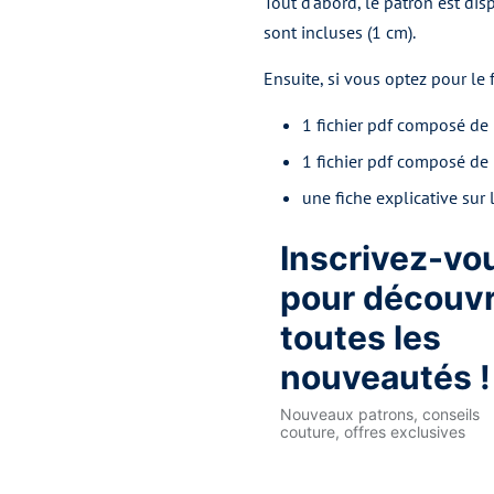
Tout d'abord, le patron est dis
sont incluses (1 cm).
Ensuite, si vous optez pour le
1 fichier pdf composé de 
1 fichier pdf composé de
une fiche explicative sur
un guide d’instructions dé
Enfin, si vous optez pour le
fo
Un livret d'instructions
dé
La planche de patron (auc